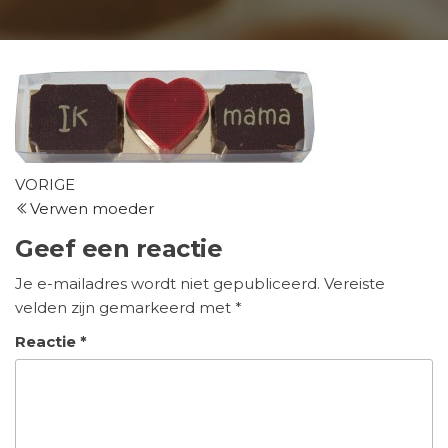
Bericht
Vorig
VORIGE
bericht
Verwen moeder
navigatie
Geef een reactie
Je e-mailadres wordt niet gepubliceerd.
Vereiste
velden zijn gemarkeerd met
*
Reactie
*