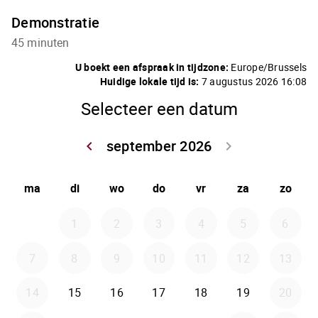
Demonstratie
45 minuten
U boekt een afspraak in tijdzone:
Europe/Brussels
Huidige lokale tijd is:
7 augustus 2026 16:08
Selecteer een datum
september 2026
keyboard_arrow_left
keyboard_arrow_right
Ga terug august
Doorg
ma
di
wo
do
vr
za
zo
1
2
3
4
5
6
7
8
9
10
11
12
13
14
15
16
17
18
19
20