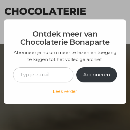
Ga
CHOCOLATERIE
naar
de
BONAPARTE
inhoud
Ontdek meer van
Chocolaterie Bonaparte
Abonneer je nu om meer te lezen en toegang
te krijgen tot het volledige archief.
Typ je e-mail...
Abonneren
Lees verder