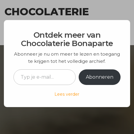
Ga
CHOCOLATERIE
naar
de
BONAPARTE
inhoud
Ontdek meer van
Chocolaterie Bonaparte
Abonneer je nu om meer te lezen en toegang
te krijgen tot het volledige archief.
Typ je e-mail...
Abonneren
Lees verder