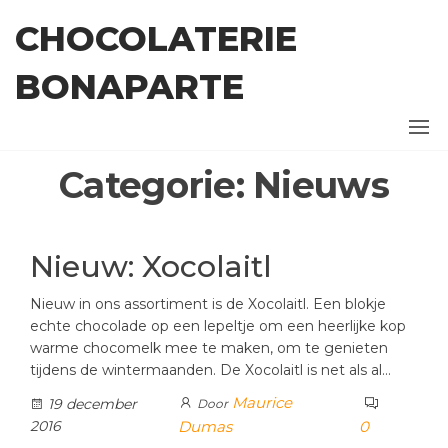
Ga
CHOCOLATERIE
naar
de
BONAPARTE
inhoud
Categorie:
Nieuws
Nieuw: Xocolaitl
Nieuw in ons assortiment is de Xocolaitl. Een blokje
echte chocolade op een lepeltje om een heerlijke kop
warme chocomelk mee te maken, om te genieten
tijdens de wintermaanden. De Xocolaitl is net als al…
Maurice
19 december
Door
2016
Dumas
0