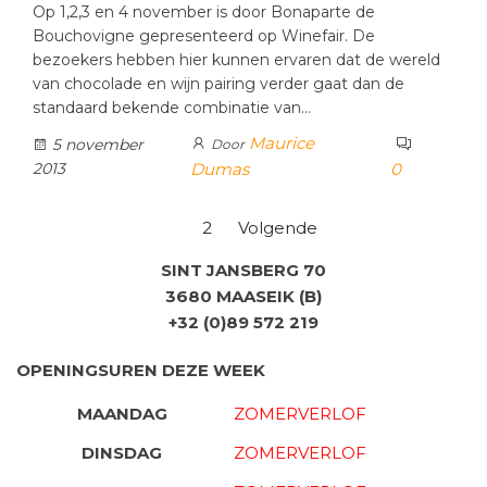
Op 1,2,3 en 4 november is door Bonaparte de
Bouchovigne gepresenteerd op Winefair. De
bezoekers hebben hier kunnen ervaren dat de wereld
van chocolade en wijn pairing verder gaat dan de
standaard bekende combinatie van…
Maurice
5 november
Door
2013
Dumas
0
Berichten
1
2
Volgende
paginering
SINT JANSBERG 70
3680 MAASEIK (B)
+32 (0)89 572 219
OPENINGSUREN DEZE WEEK
MAANDAG
ZOMERVERLOF
DINSDAG
ZOMERVERLOF