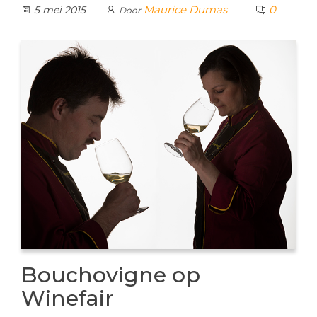
Maurice Dumas
0
5 mei 2015
Door
Bouchovigne op
Winefair