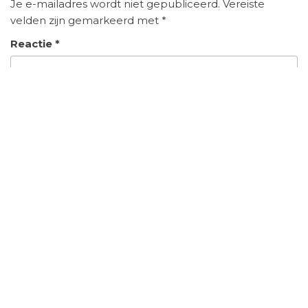
Je e-mailadres wordt niet gepubliceerd.
Vereiste
velden zijn gemarkeerd met
*
Reactie
*
Naam
*
E-mail
*
Site