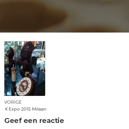
Bericht
Vorig
VORIGE
bericht
Expo 2015 Milaan
navigatie
Geef een reactie