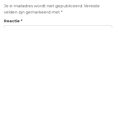
Je e-mailadres wordt niet gepubliceerd.
Vereiste
velden zijn gemarkeerd met
*
Reactie
*
Naam
*
E-mail
*
Site